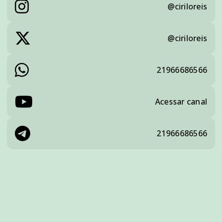
@ciriloreis
@ciriloreis
21966686566
Acessar canal
21966686566