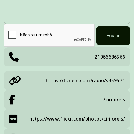
Enviar
21966686566
https://tunein.com/radio/s359571
/ciriloreis
https://www.flickr.com/photos/ciriloreis/