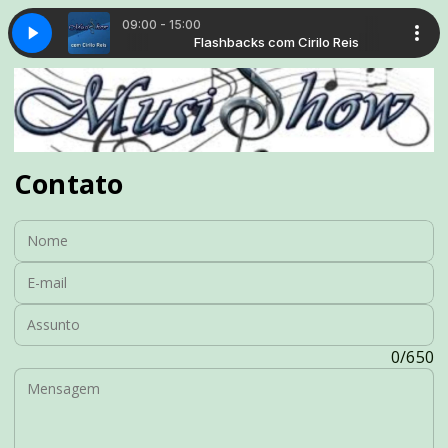
09:00 - 15:00
com Cirilo Reis
TEMPO 020826
Flashbacks com Cirilo Reis
TUNEL DO TEMPO 020826
Contato
Nome:
E-mail:
Assunto:
Mensagem:
0/650