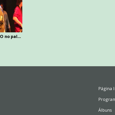
GERSON KING COMBO no palco do Musishow em 21-06-2011
Página I
Progra
Álbuns