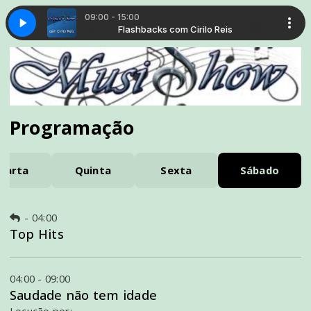
09:00 - 15:00
Cirilo Reis
Flashbacks com Cirilo Reis
Programação
uarta
Quinta
Sexta
Sábado
-
04:00
Top Hits
04:00 - 09:00
Saudade não tem idade